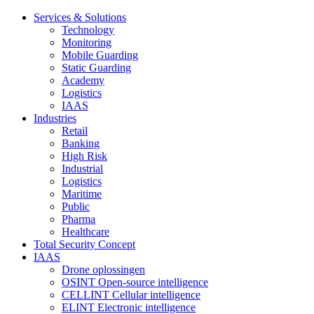
Services & Solutions
Technology
Monitoring
Mobile Guarding
Static Guarding
Academy
Logistics
IAAS
Industries
Retail
Banking
High Risk
Industrial
Logistics
Maritime
Public
Pharma
Healthcare
Total Security Concept
IAAS
Drone oplossingen
OSINT Open-source intelligence
CELLINT Cellular intelligence
ELINT Electronic intelligence