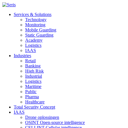
Services & Solutions
Technology
Monitoring
Mobile Guarding
Static Guarding
Academy
Logistics
IAAS
Industries
Retail
Banking
High Risk
Industrial
Logistics
Maritime
Public
Pharma
Healthcare
Total Security Concept
IAAS
Drone oplossingen
OSINT Open-source intelligence
CELLINT Cellular intelligence