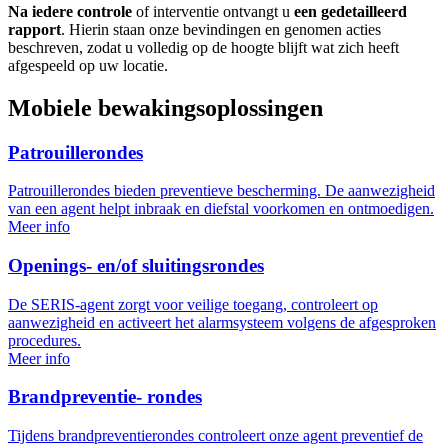
Na iedere controle
of interventie ontvangt u
een gedetailleerd
rapport
. Hierin staan onze bevindingen en genomen acties
beschreven, zodat u volledig op de hoogte blijft wat zich heeft
afgespeeld op uw locatie.
Mobiele bewakingsoplossingen
Patrouillerondes
Patrouillerondes bieden preventieve bescherming. De aanwezigheid
van een agent helpt inbraak en diefstal voorkomen en ontmoedigen.
Meer info
Openings- en/of sluitingsrondes
De SERIS-agent zorgt voor veilige toegang, controleert op
aanwezigheid en activeert het alarmsysteem volgens de afgesproken
procedures.
Meer info
Brandpreventie- rondes
Tijdens brandpreventierondes controleert onze agent preventief de