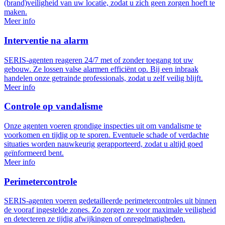
(brand)veiligheid van uw locatie, zodat u zich geen zorgen hoeft te
maken.
Meer info
Interventie na alarm
SERIS-agenten reageren 24/7 met of zonder toegang tot uw
gebouw. Ze lossen valse alarmen efficiënt op. Bij een inbraak
handelen onze getrainde professionals, zodat u zelf veilig blijft.
Meer info
Controle op vandalisme
Onze agenten voeren grondige inspecties uit om vandalisme te
voorkomen en tijdig op te sporen. Eventuele schade of verdachte
situaties worden nauwkeurig gerapporteerd, zodat u altijd goed
geïnformeerd bent.
Meer info
Perimetercontrole
SERIS-agenten voeren gedetailleerde perimetercontroles uit binnen
de vooraf ingestelde zones. Zo zorgen ze voor maximale veiligheid
en detecteren ze tijdig afwijkingen of onregelmatigheden.